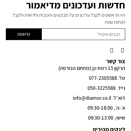
חדשות ועדכונים מדיאמור
היו הראשונים לקבל עדכונים על מבצעים והטבות וחדשות ולקבל
הנחות שוות
הרשמה
F
I
a
n
c
s
צור קשר
e
t
הרקון 15 רמת-גן (מתחם הבורסה)
b
a
o
g
טל. 077-2305588
o
r
k
a
נייד. 050-3225588
-
m
דוא״ל. info@diamor.co.il
f
א׳-ה׳, 09:30-18:00
שישי, 09:30-13:00
לינקים מהירים