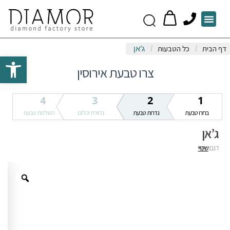
P
Menu
h
o
דף הבית
כל הטבעות
/
/
ג’אן
n
Open toolbar
e
צרו טבעת אירוסין
4
3
2
1
בחרו טבעת
גדרות טבעת
בחירת יהלום
השלמת טבעת
ג’אן
דגם:
שינויי
Zoom