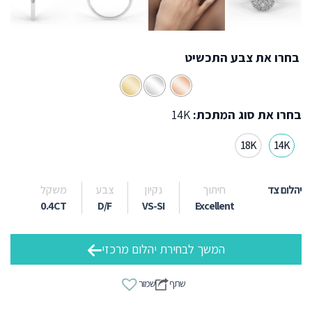
בחרו את צבע התכשיט
בחרו את סוג המתכת:
14K
18K
14K
יהלום צד
חיתוך
נקיון
צבע
משקל
0.4CT
D/F
VS-SI
Excellent
המשך לבחירת יהלום מרכזי
שתף
שמור