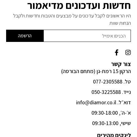
חדשות ועדכונים מדיאמור
היו הראשונים לקבל עדכונים על מבצעים והטבות וחדשות ולקבל
הנחות שוות
הרשמה
F
I
a
n
c
s
צור קשר
e
t
הרקון 15 רמת-גן (מתחם הבורסה)
b
a
o
g
טל. 077-2305588
o
r
k
a
נייד. 050-3225588
-
m
דוא״ל. info@diamor.co.il
f
א׳-ה׳, 09:30-18:00
שישי, 09:30-13:00
לינקים מהירים