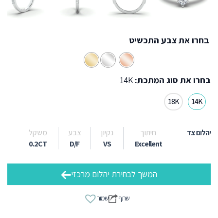
בחרו את צבע התכשיט
בחרו את סוג המתכת:
14K
18K
14K
יהלום צד
חיתוך
נקיון
צבע
משקל
0.2CT
D/F
VS
Excellent
המשך לבחירת יהלום מרכזי
שתף
שמור