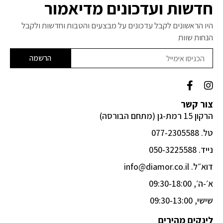
חדשות ועדכונים מדיאמור
היו הראשונים לקבל עדכונים על מבצעים והטבות וחדשות ולקבל
הנחות שוות
הרשמה
F
I
a
n
c
s
צור קשר
e
t
הרקון 15 רמת-גן (מתחם הבורסה)
b
a
o
g
טל. 077-2305588
o
r
k
a
נייד. 050-3225588
-
m
דוא״ל. info@diamor.co.il
f
א׳-ה׳, 09:30-18:00
שישי, 09:30-13:00
לינקים מהירים