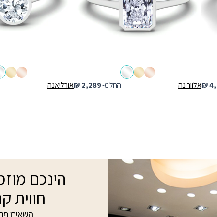
4,
₪
אלוורינה
החל מ-
2,289
₪
אורליאנה
הינכם מוזמנ
חווית קנ
השאירו פרט