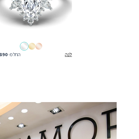
לנה
החל מ-
890