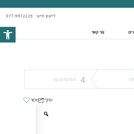
לייעוץ חייגו:
077-9972229
Open toolbar
ים
צור קשר
4
ום
השלמת טבעת
שתף
שמור
Zoom