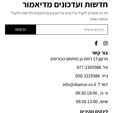
חדשות ועדכונים מדיאמור
היו הראשונים לקבל עדכונים על מבצעים והטבות וחדשות ולקבל
הנחות שוות
הרשמה
F
I
a
n
c
s
צור קשר
e
t
הרקון 15 רמת-גן (מתחם הבורסה)
b
a
o
g
טל. 077-2305588
o
r
k
a
נייד. 050-3225588
-
m
דוא״ל. info@diamor.co.il
f
א׳-ה׳, 09:30-18:00
שישי, 09:30-13:00
לינקים מהירים