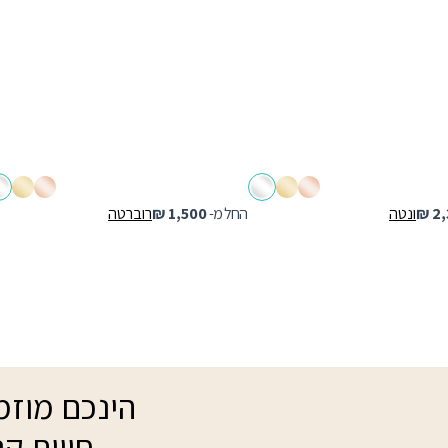
2,
₪
ונטה
החל מ-
1,500
₪
רוברטה
הינכם מוזמנ
חווית קנ