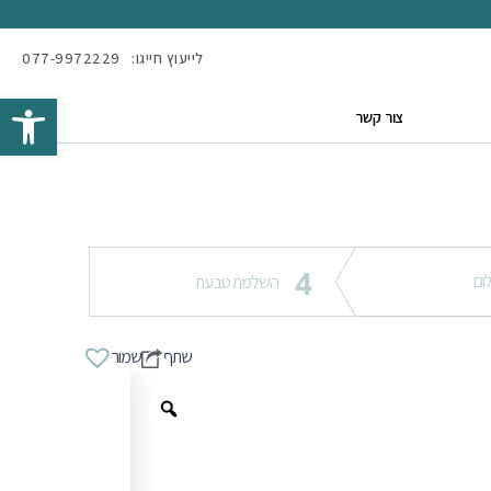
לייעוץ חייגו:
077-9972229
Open toolbar
צור קשר
4
ום
השלמת טבעת
שתף
שמור
Zoom