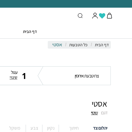
דף הבית
דף הבית
כל הטבעות
/
/
אסטי
עגול
1
צרו טבעת אירוסין
שינויי
אסטי
דגם:
שינויי
יהלום צד
חיתוך
נקיון
צבע
משקל