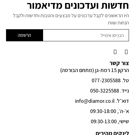
חדשות ועדכונים מדיאמור
היו הראשונים לקבל עדכונים על מבצעים והטבות וחדשות ולקבל
הנחות שוות
הרשמה
F
I
a
n
c
s
צור קשר
e
t
הרקון 15 רמת-גן (מתחם הבורסה)
b
a
o
g
טל. 077-2305588
o
r
k
a
נייד. 050-3225588
-
m
דוא״ל. info@diamor.co.il
f
א׳-ה׳, 09:30-18:00
שישי, 09:30-13:00
לינקים מהירים