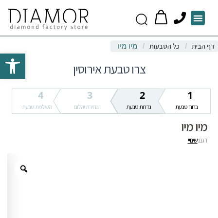
P
Menu
h
o
דף הבית
כל הטבעות
/
/
מיו מיו
n
Open toolbar
e
צרו טבעת אירוסין
4
3
2
1
בחרו טבעת
גדרות טבעת
בחירת יהלום
השלמת טבעת
מיו מיו
דגם:
שינויי
Zoom