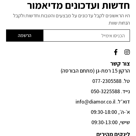
חדשות ועדכונים מדיאמור
היו הראשונים לקבל עדכונים על מבצעים והטבות וחדשות ולקבל
הנחות שוות
הרשמה
F
I
a
n
c
s
צור קשר
e
t
הרקון 15 רמת-גן (מתחם הבורסה)
b
a
o
g
טל. 077-2305588
o
r
k
a
נייד. 050-3225588
-
m
דוא״ל. info@diamor.co.il
f
א׳-ה׳, 09:30-18:00
שישי, 09:30-13:00
לינקים מהירים