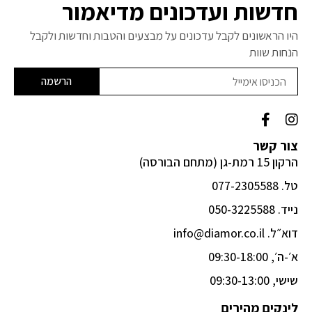
חדשות ועדכונים מדיאמור
היו הראשונים לקבל עדכונים על מבצעים והטבות וחדשות ולקבל
הנחות שוות
הרשמה
F
I
a
n
c
s
צור קשר
e
t
הרקון 15 רמת-גן (מתחם הבורסה)
b
a
o
g
טל. 077-2305588
o
r
k
a
נייד. 050-3225588
-
m
דוא״ל. info@diamor.co.il
f
א׳-ה׳, 09:30-18:00
שישי, 09:30-13:00
לינקים מהירים