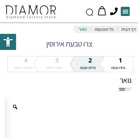
P
Menu
h
o
דף הבית
כל הטבעות
/
/
נואר
n
Open toolbar
e
צרו טבעת אירוסין
4
3
2
1
בחרו טבעת
גדרות טבעת
בחירת יהלום
השלמת טבעת
נואר
דגם:
שינויי
Zoom