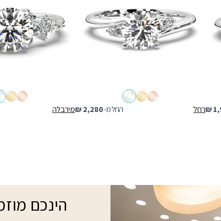
1,
₪
רחל
החל מ-
2,280
₪
מירבלה
הינכם מוזמנ