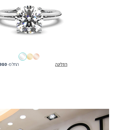
רוזלינה
החל מ-
980