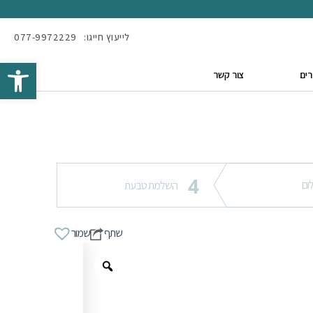
לייעוץ חייגו:
077-9972229
Open toolbar
ים
צור קשר
4
ום
השלמת טבעת
שתף
שמור
Zoom