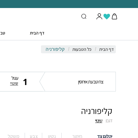
דף הבית
טבע
דף הבית
כל הטבעות
/
/
קליפורניה
עגול
1
צרו טבעת אירוסין
שינויי
קליפורניה
דגם:
שינויי
יהלום צד
חיתוך
נקיון
צבע
משקל