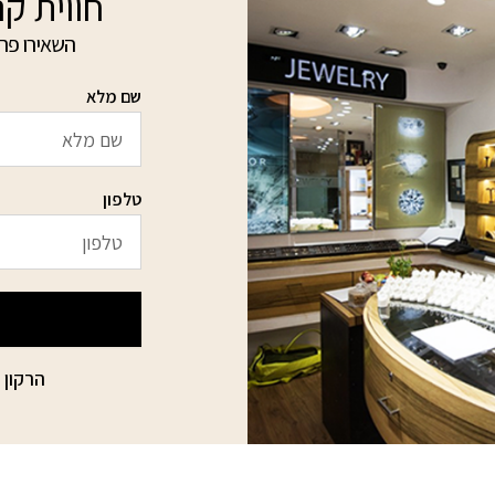
חווית קנ
השאירו פרט
שם מלא
טלפון
הרקון 15 הבורסה ליהלומים רמת גן