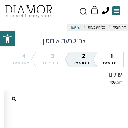
P
Menu
h
o
דף הבית
כל הטבעות
/
/
שיקגו
n
Open toolbar
e
צרו טבעת אירוסין
4
3
2
1
בחרו טבעת
גדרות טבעת
בחירת יהלום
השלמת טבעת
שיקגו
דגם:
שינויי
Zoom