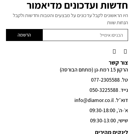
חדשות ועדכונים מדיאמור
היו הראשונים לקבל עדכונים על מבצעים והטבות וחדשות ולקבל
הנחות שוות
הרשמה
F
I
a
n
c
s
צור קשר
e
t
הרקון 15 רמת-גן (מתחם הבורסה)
b
a
o
g
טל. 077-2305588
o
r
k
a
נייד. 050-3225588
-
m
דוא״ל. info@diamor.co.il
f
א׳-ה׳, 09:30-18:00
שישי, 09:30-13:00
לינקים מהירים