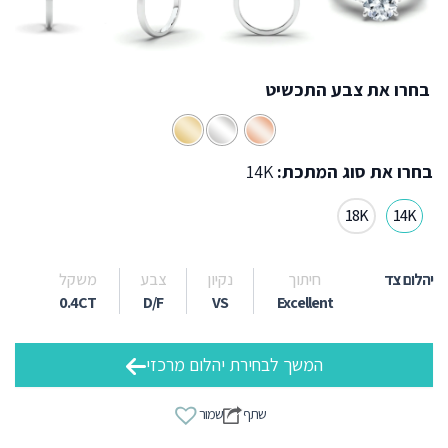
בחרו את צבע התכשיט
בחרו את סוג המתכת:
14K
18K
14K
יהלום צד
חיתוך
נקיון
צבע
משקל
0.4CT
D/F
VS
Excellent
המשך לבחירת יהלום מרכזי
שתף
שמור