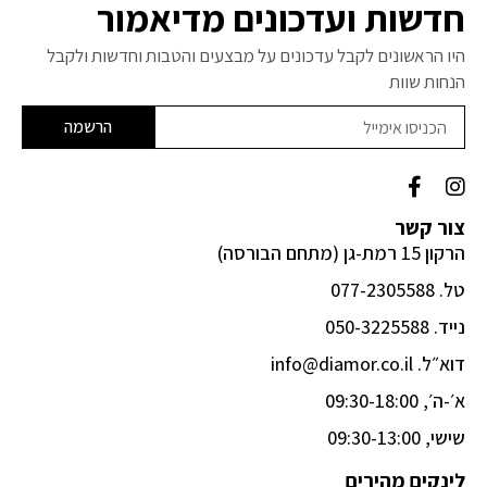
חדשות ועדכונים מדיאמור
היו הראשונים לקבל עדכונים על מבצעים והטבות וחדשות ולקבל
הנחות שוות
הרשמה
F
I
a
n
c
s
צור קשר
e
t
הרקון 15 רמת-גן (מתחם הבורסה)
b
a
o
g
טל. 077-2305588
o
r
k
a
נייד. 050-3225588
-
m
דוא״ל. info@diamor.co.il
f
א׳-ה׳, 09:30-18:00
שישי, 09:30-13:00
לינקים מהירים