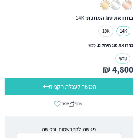
בחרו את סוג המתכת:
14K
18K
14K
בחרו את סוג היהלום:
טִבעִי
טִבעִי
₪
4,800
המשך לעגלת הקניות
שתף
שמור
פגישה להתרשמות ורכישה