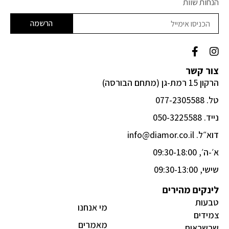
הנחות שוות
הרשמה
F
I
a
n
c
s
צור קשר
e
t
הרקון 15 רמת-גן (מתחם הבורסה)
b
a
o
g
טל. 077-2305588
o
r
k
a
נייד. 050-3225588
-
m
דוא״ל. info@diamor.co.il
f
א׳-ה׳, 09:30-18:00
שישי, 09:30-13:00
לינקים מהירים
טבעות
מי אנחנו
צמידים
מאמרים
שרשראות