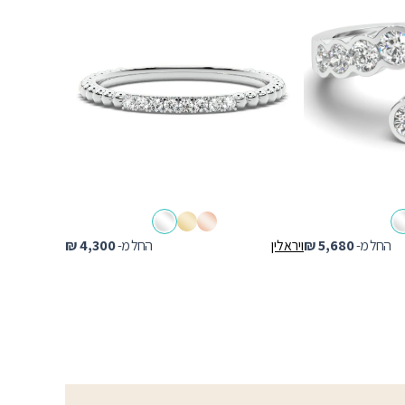
החל מ-
5,680
₪
ויראלין
החל מ-
4,300
₪