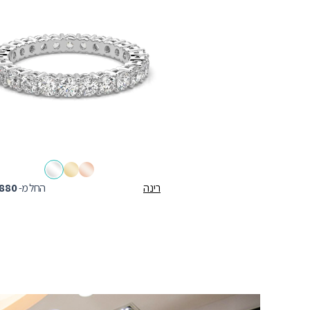
רינה
החל מ-
880