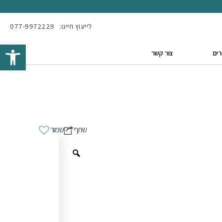
לייעוץ חייגו:
077-9972229
Open toolbar
ים
צור קשר
שתף
שמור
Zoom