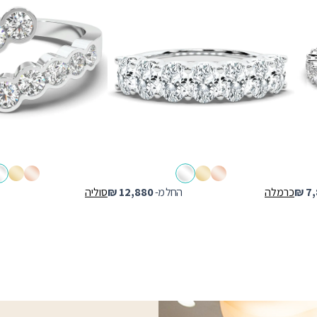
7,
₪
כרמלה
החל מ-
12,880
₪
סוליה