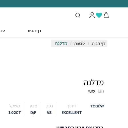
דף הבית
טבע
דף הבית
טבעות
/
/
מדלנה
מדלנה
דגם:
שינויי
יהלום צד
חיתוך
נקיון
צבע
משקל
1.02CT
D/F
VS
EXCELLENT
בחרו את צבע התכשיט