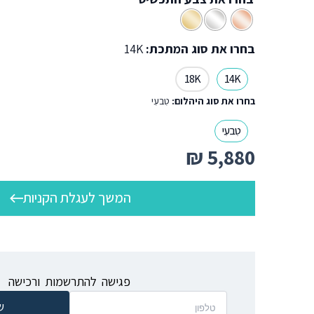
בחרו את סוג המתכת:
14K
18K
14K
בחרו את סוג היהלום:
טִבעִי
טִבעִי
₪
5,880
המשך לעגלת הקניות
פגישה להתרשמות ורכישה
ש