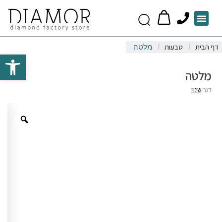
P
Menu
h
o
דף הבית
טבעות
/
/
מלטה
n
Open toolbar
e
מלטה
דגם:
שינויי
Zoom