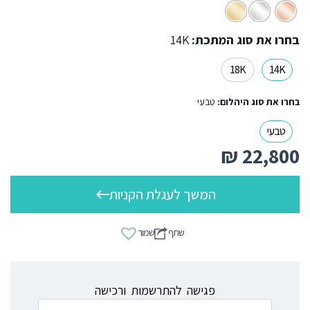
בחרו את סוג המתכת:
14K
18K
14K
בחרו את סוג היהלום:
טִבעִי
טִבעִי
₪
22,800
המשך לעגלת הקניות
שתף
שמור
פגישה להתרשמות ורכישה