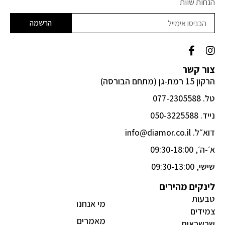
הנחות שוות
הרשמה
F
I
a
n
c
s
צור קשר
e
t
הרקון 15 רמת-גן (מתחם הבורסה)
b
a
o
g
טל. 077-2305588
o
r
k
a
נייד. 050-3225588
-
m
דוא״ל. info@diamor.co.il
f
א׳-ה׳, 09:30-18:00
שישי, 09:30-13:00
לינקים מהירים
טבעות
מי אנחנו
צמידים
מאמרים
שרשראות