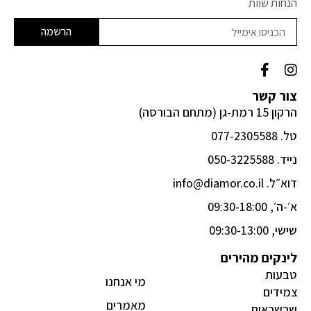
הנחות שוות
הרשמה
F
I
a
n
c
s
צור קשר
e
t
הרקון 15 רמת-גן (מתחם הבורסה)
b
a
o
g
טל. 077-2305588
o
r
k
a
נייד. 050-3225588
-
m
דוא״ל. info@diamor.co.il
f
א׳-ה׳, 09:30-18:00
שישי, 09:30-13:00
לינקים מהירים
טבעות
מי אנחנו
צמידים
מאמרים
שרשראות