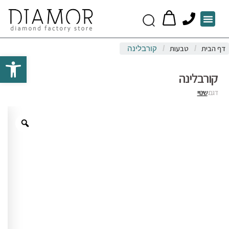
P
Menu
h
o
דף הבית
טבעות
/
/
קורבלינה
n
Open toolbar
e
קורבלינה
דגם:
שינויי
Zoom