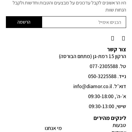
היו הראשונים לקבל עדכונים על מבצעים והטבות וחדשות ולקבל
הנחות שוות
הרשמה
F
I
a
n
c
s
צור קשר
e
t
הרקון 15 רמת-גן (מתחם הבורסה)
b
a
o
g
טל. 077-2305588
o
r
k
a
נייד. 050-3225588
-
m
דוא״ל. info@diamor.co.il
f
א׳-ה׳, 09:30-18:00
שישי, 09:30-13:00
לינקים מהירים
טבעות
מי אנחנו