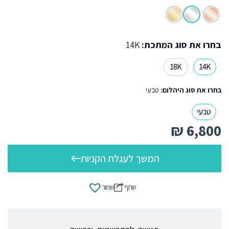
בחרו את סוג המתכת:
14K
18K
14K
בחרו את סוג היהלום:
טִבעִי
טִבעִי
₪
6,800
המשך לעגלת הקניות
שתף
שמור