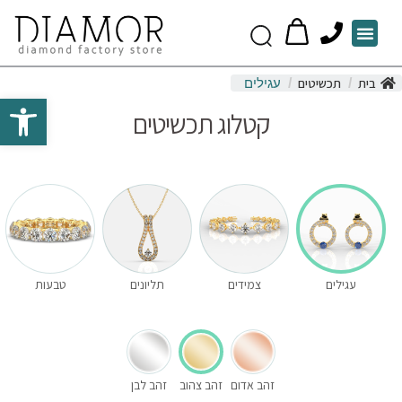
P
Menu
h
o
בית
תכשיטים
/
/
עגילים
n
Open toolbar
קטלוג תכשיטים
e
עגילים
צמידים
תליונים
טבעות
זהב אדום
זהב צהוב
זהב לבן