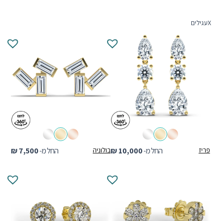
X
עגילים
פריז
החל מ-
10,000
₪
בולוניה
החל מ-
7,500
₪