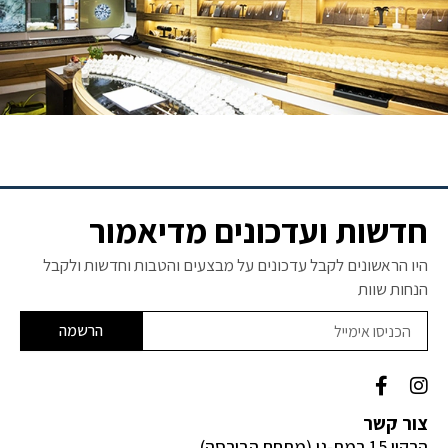
חדשות ועדכונים מדיאמור
היו הראשונים לקבל עדכונים על מבצעים והטבות וחדשות ולקבל
הנחות שוות
הרשמה
F
I
a
n
c
s
צור קשר
e
t
הרקון 15 רמת-גן (מתחם הבורסה)