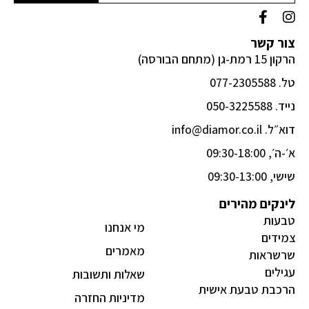
F
I
a
n
c
s
צור קשר
e
t
הרקון 15 רמת-גן (מתחם הבורסה)
b
a
o
g
טל. 077-2305588
o
r
k
a
נייד. 050-3225588
-
m
דוא״ל. info@diamor.co.il
f
א׳-ה׳, 09:30-18:00
שישי, 09:30-13:00
לינקים מהירים
טבעות
מי אנחנו
צמידים
מאמרים
שרשראות
עגילים
שאלות ותשובות
הרכבת טבעת אישית
מדיניות החזרה