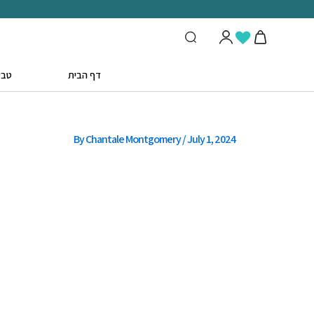
Post
navigation
דף הבית
טבע
By
Chantale Montgomery
/
July 1, 2024