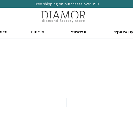
Free shipping on purchases over 199
ת אירוסין
תכשיטים
מי אנחנו
מאמר