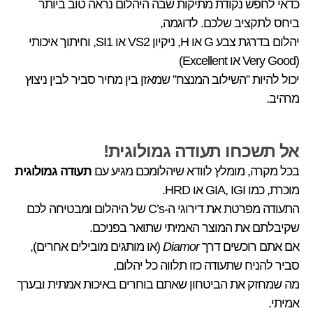
כדאי לחפש נקודת מתיקות שבה היהלום נראה טוב ביותר
ביחס לתקציב שלכם. לדוגמה,
יהלום בדרגת צבע G או H, ניקיון VS2 או SI1, וחיתוך איכותי
(Very Good או Excellent)
יכול להיות ”השילוב המנצח” שמאזן בין מחיר סביר לבין ניצוץ
מרהיב.
אל תשכחו תעודה גמולוגית!
בכל מקרה, מומלץ לוודא שיהלומכם מגיע עם
תעודה גמולוגית
מוכרת, כמו GIA, IGI או HRD.
התעודה מפרטת את דירוגי ה-C’s של היהלום ומבטיחה לכם
שקיבלתם את המוצר האמיתי שתואר בפניכם.
אם אתם רוכשים דרך
Diamor
(או מותגים מובילים אחרים),
סביר להניח שתעודה כזו תלווה כל יהלום,
מה שמחזק את הביטחון שאתם בוחרים באיכות אמתית ובערך
אמיתי.