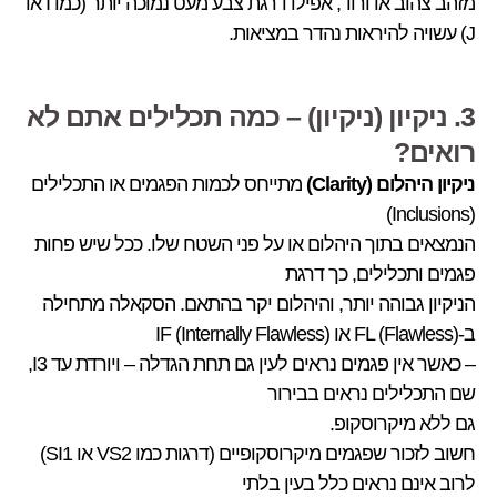
מזהב צהוב או ורוד, אפילו דרגת צבע מעט נמוכה יותר (כמו I או
J) עשויה להיראות נהדר במציאות.
3. ניקיון (ניקיון) – כמה תכלילים אתם לא
רואים?
ניקיון היהלום (Clarity)
מתייחס לכמות הפגמים או התכלילים
(Inclusions)
הנמצאים בתוך היהלום או על פני השטח שלו. ככל שיש פחות
פגמים ותכלילים, כך דרגת
הניקיון גבוהה יותר, והיהלום יקר בהתאם. הסקאלה מתחילה
ב-FL (Flawless) או IF (Internally Flawless)
– כאשר אין פגמים נראים לעין גם תחת הגדלה – ויורדת עד I3,
שם התכלילים נראים בבירור
גם ללא מיקרוסקופ.
חשוב לזכור שפגמים מיקרוסקופיים (דרגות כמו VS2 או SI1)
לרוב אינם נראים כלל בעין בלתי