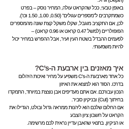
באופן טבעי, ככל שהקראט עולה, המחיר נוסק – בפרט
כשמתקרבים ל”מספרים עגולים” (0.50, 1.00, 1.50 וכו’).
לכן, אם התקציב מוגבל, שקלו משקל קצת שונה מהמספרים
הפופולריים (למשל 0.47 קראט או 0.96 קראט) –
לפעמים ההבדל בשטח העין זעיר, אבל ההפרש במחיר יכול
להיות משמעותי.
איך מאזנים בין ארבעת ה-C’s?
כל אחד מארבעת ה-C’s משפיע על מחיר ואיכות היהלום
בדרכו. הסוד הוא למצוא את האיזון
הנכון עבורכם. אם אתם מעדיפים אבן נוצצת במיוחד, התמקדו
בחיתוך (Cut) ובניקיון סביר.
אם החלום שלכם הוא ליהנות ממראה גדול ובולט, הגדילו את
הקראט על חשבון ציון הצבע
או הניקיון, בתנאי שהאבן עדיין נראית לכם מרשימה.