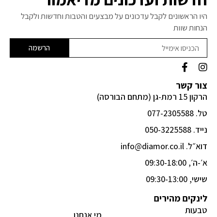
היו הראשונים לקבל עדכונים על מבצעים והטבות וחדשות ולקבל
הנחות שוות
הרשמה
F
I
a
n
c
s
צור קשר
e
t
הרקון 15 רמת-גן (מתחם הבורסה)
b
a
o
g
טל. 077-2305588
o
r
k
a
נייד. 050-3225588
-
m
דוא״ל. info@diamor.co.il
f
א׳-ה׳, 09:30-18:00
שישי, 09:30-13:00
לינקים מהירים
טבעות
מי אנחנו