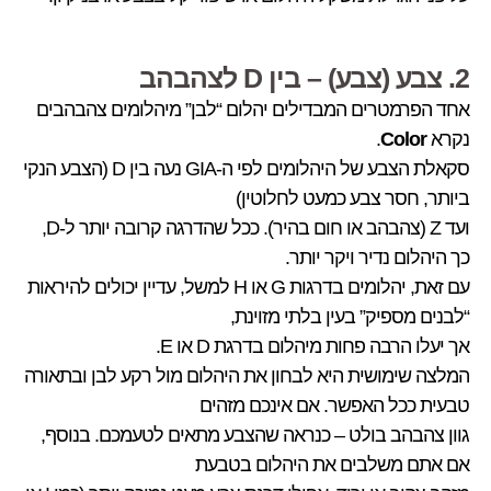
2. צבע (צבע) – בין D לצהבהב
אחד הפרמטרים המבדילים יהלום “לבן” מיהלומים צהבהבים
נקרא
Color
.
סקאלת הצבע של היהלומים לפי ה-GIA נעה בין D (הצבע הנקי
ביותר, חסר צבע כמעט לחלוטין)
ועד Z (צהבהב או חום בהיר). ככל שהדרגה קרובה יותר ל-D,
כך היהלום נדיר ויקר יותר.
עם זאת, יהלומים בדרגות G או H למשל, עדיין יכולים להיראות
“לבנים מספיק” בעין בלתי מזוינת,
אך יעלו הרבה פחות מיהלום בדרגת D או E.
המלצה שימושית היא לבחון את היהלום מול רקע לבן ובתאורה
טבעית ככל האפשר. אם אינכם מזהים
גוון צהבהב בולט – כנראה שהצבע מתאים לטעמכם. בנוסף,
אם אתם משלבים את היהלום בטבעת