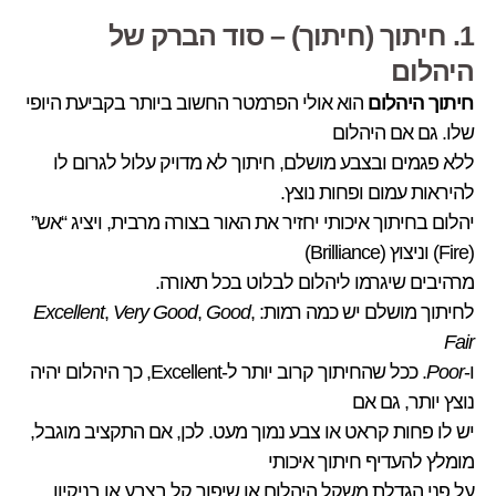
1. חיתוך (חיתוך) – סוד הברק של
היהלום
חיתוך היהלום
הוא אולי הפרמטר החשוב ביותר בקביעת היופי
שלו. גם אם היהלום
ללא פגמים ובצבע מושלם, חיתוך לא מדויק עלול לגרום לו
להיראות עמום ופחות נוצץ.
יהלום בחיתוך איכותי יחזיר את האור בצורה מרבית, ויציג “אש”
(Fire) וניצוץ (Brilliance)
מרהיבים שיגרמו ליהלום לבלוט בכל תאורה.
לחיתוך מושלם יש כמה רמות:
,
Good
,
Very Good
,
Excellent
Fair
ו-
Poor
. ככל שהחיתוך קרוב יותר ל-Excellent, כך היהלום יהיה
נוצץ יותר, גם אם
יש לו פחות קראט או צבע נמוך מעט. לכן, אם התקציב מוגבל,
מומלץ להעדיף חיתוך איכותי
על פני הגדלת משקל היהלום או שיפור קל בצבע או בניקיון.