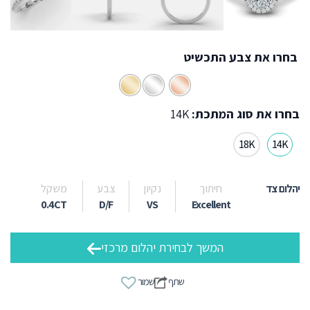
בחרו את צבע התכשיט
בחרו את סוג המתכת:
14K
18K
14K
יהלום צד
חיתוך
נקיון
צבע
משקל
0.4CT
D/F
VS
Excellent
המשך לבחירת יהלום מרכזי
שתף
שמור