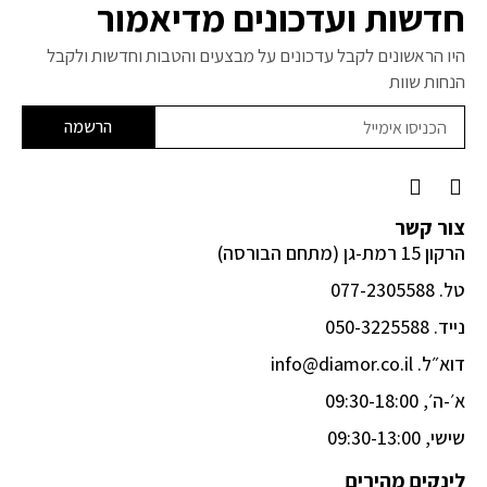
חדשות ועדכונים מדיאמור
היו הראשונים לקבל עדכונים על מבצעים והטבות וחדשות ולקבל
הנחות שוות
הרשמה
F
I
a
n
c
s
צור קשר
e
t
הרקון 15 רמת-גן (מתחם הבורסה)
b
a
o
g
טל. 077-2305588
o
r
k
a
נייד. 050-3225588
-
m
דוא״ל. info@diamor.co.il
f
א׳-ה׳, 09:30-18:00
שישי, 09:30-13:00
לינקים מהירים