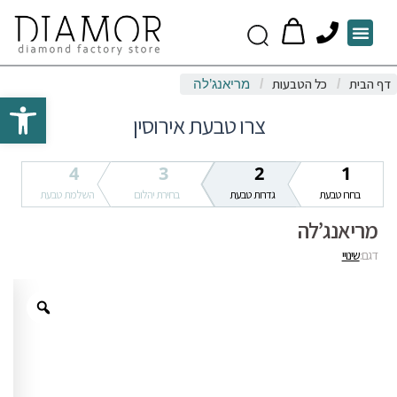
P
Menu
h
o
דף הבית
כל הטבעות
/
/
מריאנג’לה
n
Open toolbar
e
צרו טבעת אירוסין
4
3
2
1
בחרו טבעת
גדרות טבעת
בחירת יהלום
השלמת טבעת
מריאנג’לה
דגם:
שינויי
Zoom