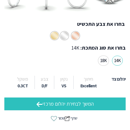
בחרו את צבע התכשיט
בחרו את סוג המתכת:
14K
18K
14K
יהלום צד
חיתוך
נקיון
צבע
משקל
0.3CT
D/F
VS
Excellent
המשך לבחירת יהלום מרכזי
שתף
שמור