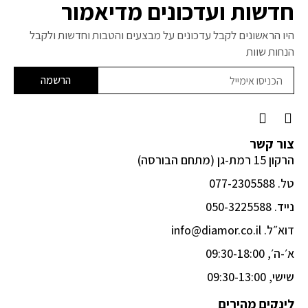
חדשות ועדכונים מדיאמור
היו הראשונים לקבל עדכונים על מבצעים והטבות וחדשות ולקבל
הנחות שוות
הרשמה
F
I
a
n
c
s
צור קשר
e
t
הרקון 15 רמת-גן (מתחם הבורסה)
b
a
o
g
טל. 077-2305588
o
r
k
a
נייד. 050-3225588
-
m
דוא״ל. info@diamor.co.il
f
א׳-ה׳, 09:30-18:00
שישי, 09:30-13:00
לינקים מהירים