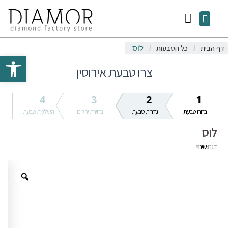
P
Menu
h
o
דף הבית
כל הטבעות
/
/
לוּס
n
Open toolbar
e
צרו טבעת אירוסין
4
3
2
1
בחרו טבעת
גדרות טבעת
בחירת יהלום
השלמת טבעת
לוּס
דגם:
שינויי
Zoom