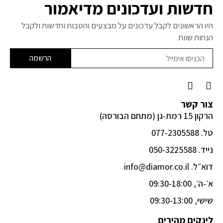
חדשות ועדכונים מדיאמור
היו הראשונים לקבל עדכונים על מבצעים והטבות וחדשות ולקבל
הנחות שוות
הרשמה
F
I
a
n
c
s
צור קשר
e
t
הרקון 15 רמת-גן (מתחם הבורסה)
b
a
o
g
טל. 077-2305588
o
r
k
a
נייד. 050-3225588
-
m
דוא״ל. info@diamor.co.il
f
א׳-ה׳, 09:30-18:00
שישי, 09:30-13:00
לינקים מהירים