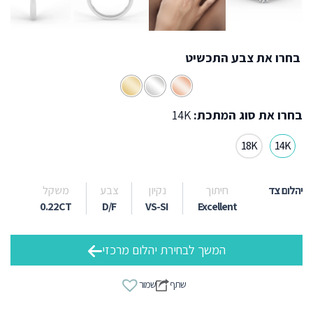
בחרו את צבע התכשיט
בחרו את סוג המתכת:
14K
18K
14K
יהלום צד
חיתוך
נקיון
צבע
משקל
0.22CT
D/F
VS-SI
Excellent
המשך לבחירת יהלום מרכזי
שתף
שמור