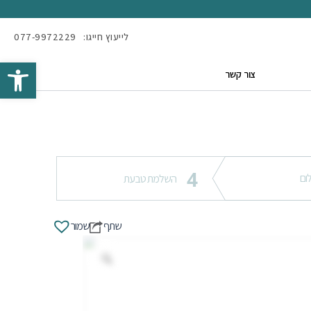
לייעוץ חייגו:
077-9972229
Open toolbar
צור קשר
4
ום
השלמת טבעת
שתף
שמור
Zoom