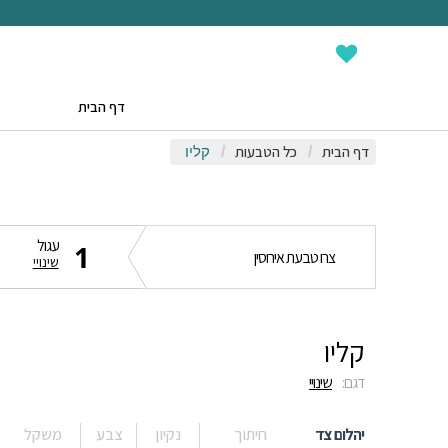
דף הבית
דף הבית
כל הטבעות
/
/
קליו
עגול
1
צרו טבעת אירוסין
שינויי
קליו
דגם:
שינויי
יהלום צד
חיתוך
נקיון
צבע
משקל