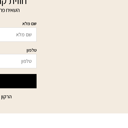
חווית קנ
השאירו פרט
שם מלא
טלפון
הרקון 15 הבורסה ליהלומים רמת גן