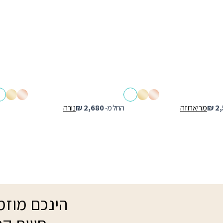
2,
₪
מריארוזה
החל מ-
2,680
₪
נורה
הינכם מוזמנ