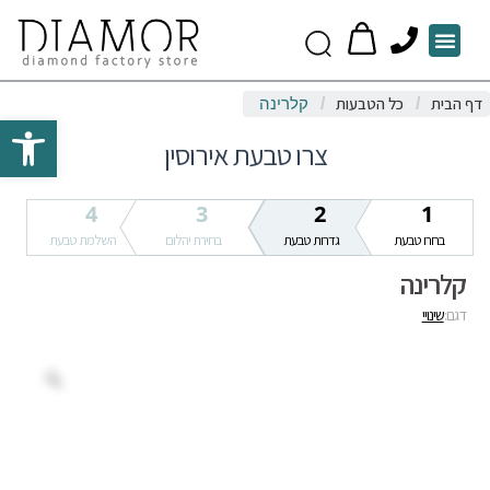
P
Menu
h
o
דף הבית
כל הטבעות
/
/
‏קלרינה
n
Open toolbar
e
צרו טבעת אירוסין
4
3
2
1
בחרו טבעת
גדרות טבעת
בחירת יהלום
השלמת טבעת
‏קלרינה
דגם:
שינויי
Zoom