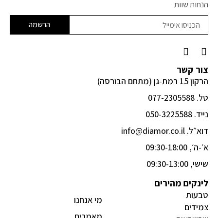
הנחות שוות
הרשמה
F
I
a
n
c
s
צור קשר
e
t
הרקון 15 רמת-גן (מתחם הבורסה)
b
a
o
g
טל. 077-2305588
o
r
k
a
נייד. 050-3225588
-
m
דוא״ל. info@diamor.co.il
f
א׳-ה׳, 09:30-18:00
שישי, 09:30-13:00
לינקים מהירים
טבעות
מי אנחנו
צמידים
מאמרים