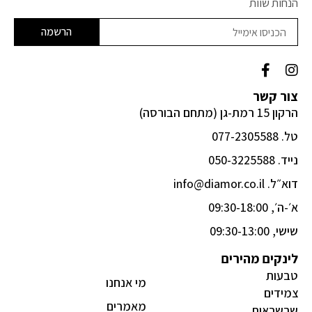
הנחות שוות
הרשמה
F
I
a
n
c
s
צור קשר
e
t
הרקון 15 רמת-גן (מתחם הבורסה)
b
a
o
g
טל. 077-2305588
o
r
k
a
נייד. 050-3225588
-
m
דוא״ל. info@diamor.co.il
f
א׳-ה׳, 09:30-18:00
שישי, 09:30-13:00
לינקים מהירים
טבעות
מי אנחנו
צמידים
מאמרים
שרשראות