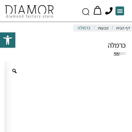
P
Menu
h
o
דף הבית
טבעות
/
/
כרמלה
n
Open toolbar
e
כרמלה
דגם:
שינויי
Zoom