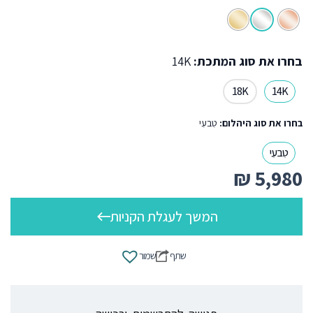
בחרו את סוג המתכת:
14K
18K
14K
בחרו את סוג היהלום:
טִבעִי
טִבעִי
₪
5,980
המשך לעגלת הקניות
שתף
שמור