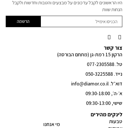
היו הראשונים לקבל עדכונים על מבצעים והטבות וחדשות ולקבל
הנחות שוות
הרשמה
F
I
a
n
c
s
צור קשר
e
t
הרקון 15 רמת-גן (מתחם הבורסה)
b
a
o
g
טל. 077-2305588
o
r
k
a
נייד. 050-3225588
-
m
דוא״ל. info@diamor.co.il
f
א׳-ה׳, 09:30-18:00
שישי, 09:30-13:00
לינקים מהירים
טבעות
מי אנחנו