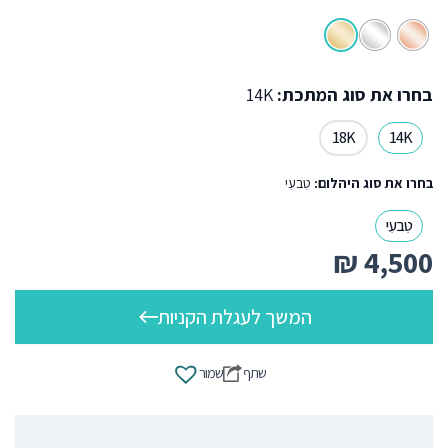
בחרו את סוג המתכת:
14K
18K
14K
בחרו את סוג היהלום:
טִבעִי
טִבעִי
₪
4,500
המשך לעגלת הקניות
שתף
שמור