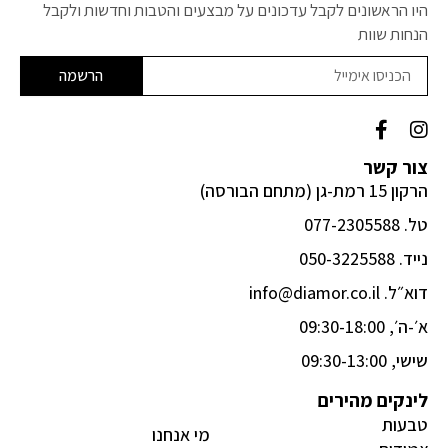
היו הראשונים לקבל עדכונים על מבצעים והטבות וחדשות ולקבל
הנחות שוות
הרשמה
F
I
a
n
c
s
צור קשר
e
t
הרקון 15 רמת-גן (מתחם הבורסה)
b
a
o
g
טל. 077-2305588
o
r
k
a
נייד. 050-3225588
-
m
דוא״ל. info@diamor.co.il
f
א׳-ה׳, 09:30-18:00
שישי, 09:30-13:00
לינקים מהירים
טבעות
מי אנחנו