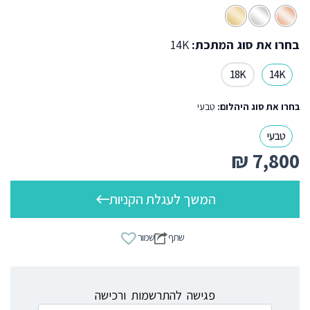
בחרו את סוג המתכת:
14K
18K
14K
בחרו את סוג היהלום:
טִבעִי
טִבעִי
₪
7,800
המשך לעגלת הקניות
שתף
שמור
פגישה להתרשמות ורכישה