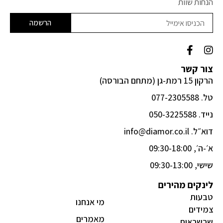
הנחות שוות
הרשמה
F
I
a
n
c
s
צור קשר
e
t
הרקון 15 רמת-גן (מתחם הבורסה)
b
a
o
g
טל. 077-2305588
o
r
k
a
נייד. 050-3225588
-
m
דוא״ל. info@diamor.co.il
f
א׳-ה׳, 09:30-18:00
שישי, 09:30-13:00
לינקים מהירים
טבעות
מי אנחנו
צמידים
מאמרים
שרשראות